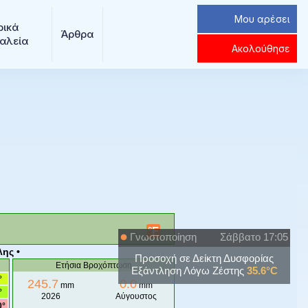
Μου αρέσει
ρικά 
Άρθρα
αλεία
Ακολούθησε