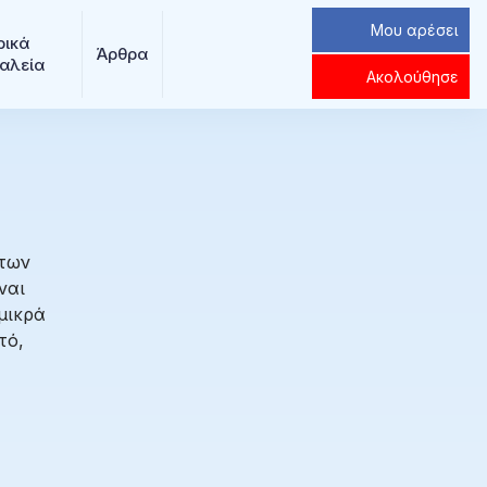
Μου αρέσει
ρικά 
Άρθρα
αλεία
Ακολούθησε
 των
ναι
μικρά
τό,