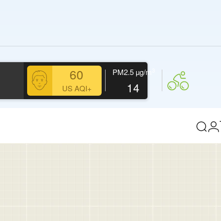
60
3
PM2.5
µg/m
14
US AQI+