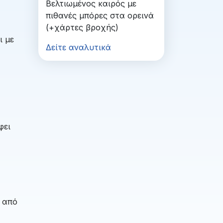
Βελτιωμένος καιρός με
πιθανές μπόρες στα ορεινά
(+χάρτες βροχής)
ι με
Δείτε αναλυτικά
φει
ι από