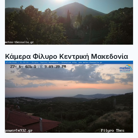
Κάμερα Φίλυρο Κεντρική Μακεδονία