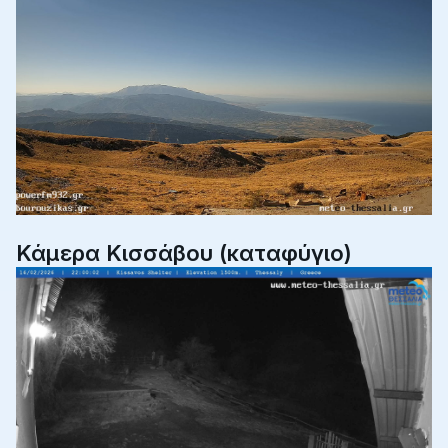
Κάμερα Κισσάβου (καταφύγιο)