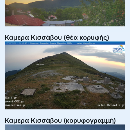
Κάμερα Κισσάβου (θέα κορυφής)
Κάμερα Κισσάβου (κορυφογραμμή)