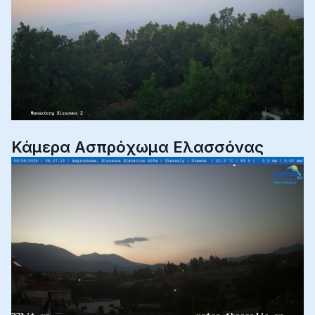
Κάμερα Ασπρόχωμα Ελασσόνας