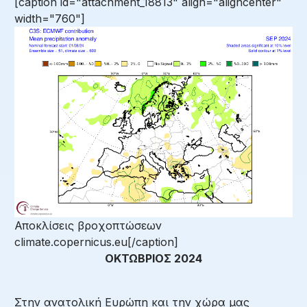
[caption id="attachment_18813" align="aligncenter"
width="760"]
Αποκλίσεις βροχοπτώσεων
climate.copernicus.eu[/caption]
ΟΚΤΩΒΡΙΟΣ 2024
Στην ανατολική Ευρώπη και την χώρα μας