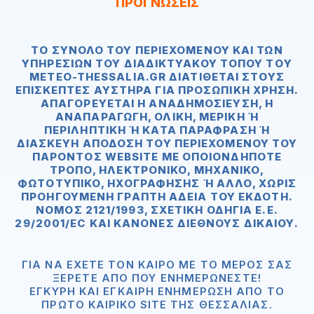
ΠΡΟΓΝΩΣΕΙΣ
ΤΟ ΣΎΝΟΛΟ ΤΟΥ ΠΕΡΙΕΧΟΜΈΝΟΥ ΚΑΙ ΤΩΝ
ΥΠΗΡΕΣΙΏΝ ΤΟΥ ΔΙΑΔΙΚΤΥΑΚΟΎ ΤΌΠΟΥ ΤOΥ
METEO-THESSALIA.GR ΔΙΑΤΊΘΕΤΑΙ ΣΤΟΥΣ
ΕΠΙΣΚΈΠΤΕΣ ΑΥΣΤΗΡΆ ΓΙΑ ΠΡΟΣΩΠΙΚΉ ΧΡΉΣΗ.
ΑΠΑΓΟΡΕΥΕΤΑΙ Η ΑΝΑΔΗΜΟΣΊΕΥΣΗ, Η
ΑΝΑΠΑΡΑΓΩΓΉ, ΟΛΙΚΉ, ΜΕΡΙΚΉ Ή Π
ΕΡΙΛΗΠΤΙΚΉ Ή ΚΑΤΆ ΠΑΡΆΦΡΑΣΗ Ή ΔΙΑ
ΣΚΕΥΉ ΑΠΌΔΟΣΗ ΤΟΥ ΠΕΡΙΕΧΟΜΈΝΟΥ ΤΟΥ ΠΑΡ
ΌΝΤΟΣ WEBSITE ΜΕ ΟΠΟΙΟΝΔΉΠΟΤΕ ΤΡΌ
ΠΟ, ΗΛΕΚΤΡΟΝΙΚΌ, ΜΗΧΑΝΙΚΌ, ΦΩΤ
ΟΤΥΠΙΚΌ, ΗΧΟΓΡΆΦΗΣΗΣ Ή ΆΛΛΟ, ΧΩΡΊΣ ΠΡΟΗ
ΓΟΎΜΕΝΗ ΓΡΑΠΤΉ ΆΔΕΙΑ ΤΟΥ ΕΚΔΌΤΗ. ΝΌΜΟ
Σ 2121/1993, ΣΧΕΤΙΚΉ ΟΔΗΓΊΑ Ε.Ε. 29/2
001/EC ΚΑΙ ΚΑΝΌΝΕΣ ΔΙΕΘΝΟΎΣ ΔΙΚΑΊΟΥ.
ΓΙΑ ΝΑ ΈΧΕΤΕ ΤΟΝ ΚΑΙΡΌ ΜΕ ΤΟ ΜΈΡΟΣ ΣΑΣ
ΞΈΡΕΤΕ ΑΠΟ ΠΟΥ ΕΝΗΜΕΡΏΝΕΣΤΕ!
ΈΓΚΥΡΗ ΚΑΙ ΈΓΚΑΙΡΗ ΕΝΗΜΈΡΩΣΗ ΑΠΟ ΤΟ
ΠΡΏΤΟ ΚΑΙΡΙΚΌ SITE ΤΗΣ ΘΕΣΣΑΛΊΑΣ.