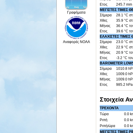
Ετος
245.7 mm 
ΜΕΓΙΣΤΕΣ ΤΙΜΕΣ 
Γραφήματα
Σήμερα
28.1 °C στ
Χθες
35.9 °C στ
Μήνας
36.4 °C τ
Ετος
39.6 °C τ
ΕΛΑΧΙΣΤΕΣ ΤΙΜΕΣ
Αναφορές NOAA
Σήμερα
23.0 °C στ
Χθες
22.9 °C στ
Μήνας
20.9 °C τ
Ετος
-3.2 °C το
BAROMETER LOW
Σήμερα
1010.8 hP
Χθες
1009.0 hP
Μήνας
1009.0 hP
Ετος
985.2 hPa
Στοιχεία Α
ΤΡΕΧΟΝΤΑ
Τώρα
0.0 k
Ριπή
0.0 k
Ριπή/ώρα
0.0 k
ΜΕΓΙΣΤΕΣ ΤΙΜΕΣ 