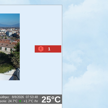
1
25°C
ρώθηκε
:
8/8/2026
07:53:48
ασία:
24.7°C
+1.7°C
/hr