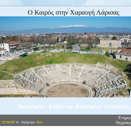
Ο Καιρός στην Χαραυγή Λάρισας
Ιδιοκτησία - Επίβλεψη: Βησσαρίων Μπακάλης
Ενημε
: 22°25'45"
Α
-
Υψόμετρο
: 91m
Θερμοκρ