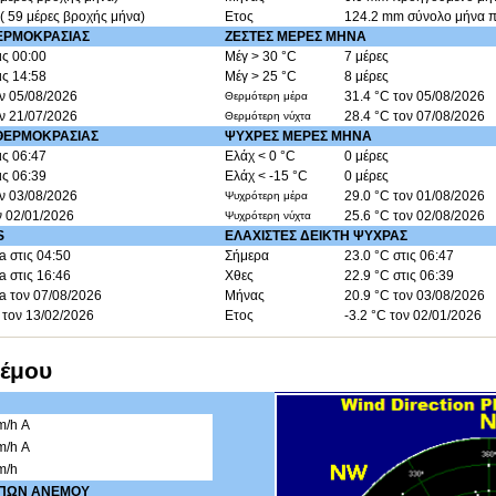
( 59 μέρες βροχής μήνα)
Ετος
124.2 mm σύνολο μήνα π
ΘΕΡΜΟΚΡΑΣΙΑΣ
ΖΕΣΤΕΣ ΜΕΡΕΣ ΜΗΝΑ
ις 00:00
Μέγ > 30 °C
7 μέρες
ις 14:58
Μέγ > 25 °C
8 μέρες
ον 05/08/2026
31.4 °C τον 05/08/2026
Θερμότερη μέρα
ον 21/07/2026
28.4 °C τον 07/08/2026
Θερμότερη νύχτα
 ΘΕΡΜΟΚΡΑΣΙΑΣ
ΨΥΧΡΕΣ ΜΕΡΕΣ ΜΗΝΑ
ις 06:47
Ελάχ < 0 °C
0 μέρες
ις 06:39
Ελάχ < -15 °C
0 μέρες
ον 03/08/2026
29.0 °C τον 01/08/2026
Ψυχρότερη μέρα
ν 02/01/2026
25.6 °C τον 02/08/2026
Ψυχρότερη νύχτα
S
ΕΛΑΧΙΣΤΕΣ ΔΕΙΚΤΗ ΨΥΧΡΑΣ
a στις 04:50
Σήμερα
23.0 °C στις 06:47
a στις 16:46
Χθες
22.9 °C στις 06:39
a τον 07/08/2026
Μήνας
20.9 °C τον 03/08/2026
 τον 13/02/2026
Ετος
-3.2 °C τον 02/01/2026
νέμου
m/h Α
m/h Α
m/h
ΡΙΠΩΝ ΑΝΕΜΟΥ