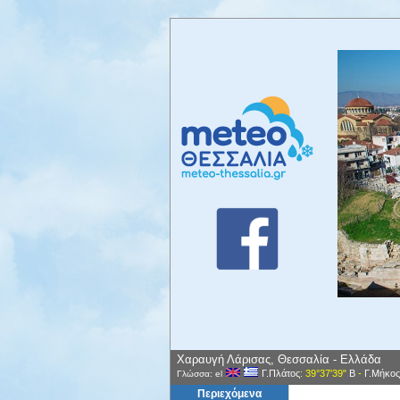
Χαραυγή Λάρισας, Θεσσαλία - Ελλάδα
Γ.Πλάτος
: 39°37'39"
Β
-
Γ.Μήκος
Γλώσσα: el
Περιεχόμενα