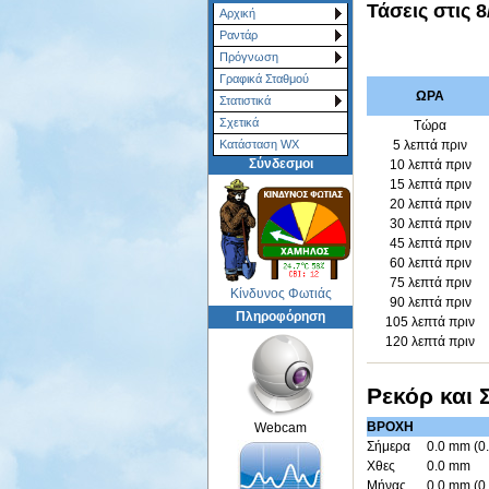
Τάσεις στις
8
Αρχική
Ραντάρ
Πρόγνωση
Γραφικά Σταθμού
ΩΡΑ
Στατιστικά
Σχετικά
Τώρα
5 λεπτά πριν
Κατάσταση WX
Σύνδεσμοι
10 λεπτά πριν
15 λεπτά πριν
20 λεπτά πριν
30 λεπτά πριν
45 λεπτά πριν
60 λεπτά πριν
75 λεπτά πριν
Κίνδυνος Φωτιάς
90 λεπτά πριν
Πληροφόρηση
105 λεπτά πριν
120 λεπτά πριν
Ρεκόρ και 
ΒΡΟΧΗ
Webcam
Σήμερα
0.0 mm (0
Χθες
0.0 mm
Μήνας
0.0 mm (0