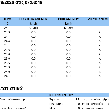
/8/2026
στις
07:53:48
ΘΕΡΜ
ΤΑΧΥΤΗΤΑ ΑΝΕΜΟΥ
ΡΙΠΗ ΑΝΕΜΟΥ
ΔΙΕΥΘ. ΑΝΕΜ
°C
km/h
km/h
24.7
Απνοια
Μηδέν
24.9
0.0
0.0
Α
24.7
0.0
0.0
Α
24.4
0.0
0.0
Α
24.1
0.0
0.0
Α
23.6
0.0
0.0
Α
23.0
0.0
0.0
Α
23.0
0.0
0.0
Α
23.5
0.0
0.0
Α
23.9
0.0
0.0
Δ
24.0
0.0
0.0
Β
24.1
0.0
0.0
Α
Στατιστικά
ΙΣΤΟΡΙΚΟ ΥΕΤΟΥ
.0 mm τελευταία ώρα)
Σήμερα
14 μέρες από τελευτ. βρο
Εβδομάδα
0.0 mm τις τελευταίες 7 μ
 μέρες βροχής μήνα)
Μήνας
0.0 mm προηγούμενο μή