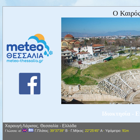
Ο Καιρός
Ιδιοκτησία - 
Χαραυγή Λάρισας, Θεσσαλία - Ελλάδα
Γ.Πλάτος
: 39°37'39"
Β
-
Γ.Μήκος
: 22°25'45"
Α
-
Υψόμετρο
: 91m
Γλώσσα: el