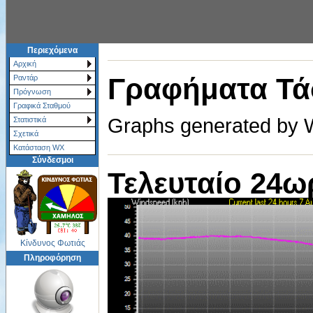
Περιεχόμενα
Αρχική
Γραφήματα Τά
Ραντάρ
Πρόγνωση
Γραφικά Σταθμού
Graphs generated by W
Στατιστικά
Σχετικά
Κατάσταση WX
Σύνδεσμοι
Τελευταίο 24ω
Κίνδυνος Φωτιάς
Πληροφόρηση