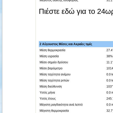
Μέγιστος δείκτης δυσφορίας
31.2
Πιέστε εδώ για το 24
2 Αύγουστος Μέσες και Ακραίες τιμές
Μέση θερμοκρασία
27.4
Μέση υγρασία
38%
Μέσο σημείο δρόσου
11.1
Μέσο βαρόμετρο
1014
Μέση ταχύτητα ανέμου
0.0 
Μέση ταχύτητα ριπών
0.0 
Μέση διεύθυνση
103°
Υετός μήνα
0.0
Υετός έτους
245
Μέγιστη ραγδαιότητα ανά λεπτό
0.0 
Μέγιστη θερμοκρασία
32.7