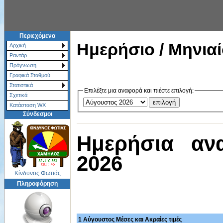
Περιεχόμενα
Ημερήσιο / Μηνιαί
Αρχική
Ραντάρ
Πρόγνωση
Γραφικά Σταθμού
Στατιστικά
Επιλέξτε μια αναφορά και πιέστε επιλογή:
Σχετικά
Κατάσταση WX
Σύνδεσμοι
Ημερήσια αν
2026
Κίνδυνος Φωτιάς
Πληροφόρηση
1 Αύγουστος Μέσες και Ακραίες τιμές