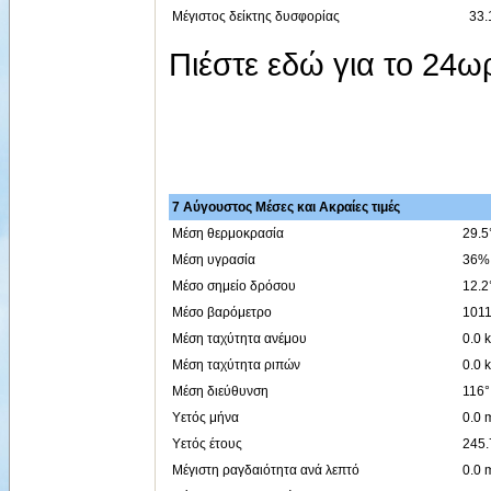
Μέγιστος δείκτης δυσφορίας
33.
Πιέστε εδώ για το 24
7 Αύγουστος Μέσες και Ακραίες τιμές
Μέση θερμοκρασία
29.5
Μέση υγρασία
36%
Μέσο σημείο δρόσου
12.2
Μέσο βαρόμετρο
1011
Μέση ταχύτητα ανέμου
0.0 
Μέση ταχύτητα ριπών
0.0 
Μέση διεύθυνση
116°
Υετός μήνα
0.0
Υετός έτους
245
Μέγιστη ραγδαιότητα ανά λεπτό
0.0 