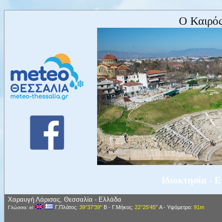
Ο Καιρός
Ιδιοκτησία - 
Χαραυγή Λάρισας, Θεσσαλία - Ελλάδα
Γ.Πλάτος
: 39°37'39"
Β
-
Γ.Μήκος
: 22°25'45"
Α
-
Υψόμετρο
: 91m
Γλώσσα: el