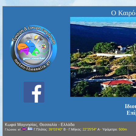
Ο Καιρό
Ιδιο
Επί
Κωφοί Μαγνησίας, Θεσσαλία - Ελλάδα
Γ.Πλάτος
: 39°03'40"
Β
-
Γ.Μήκος
: 22°25'54"
Α
-
Υψόμετρο
: 500m
Γλώσσα: el