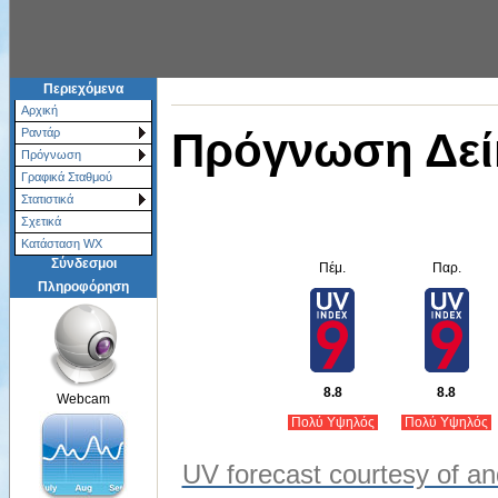
Περιεχόμενα
Αρχική
Πρόγνωση Δεί
Ραντάρ
Πρόγνωση
Γραφικά Σταθμού
Στατιστικά
Σχετικά
Κατάσταση WX
Σύνδεσμοι
Πέμ.
Παρ.
Πληροφόρηση
8.8
8.8
Webcam
Πολύ Υψηλός
Πολύ Υψηλός
UV forecast courtesy of an