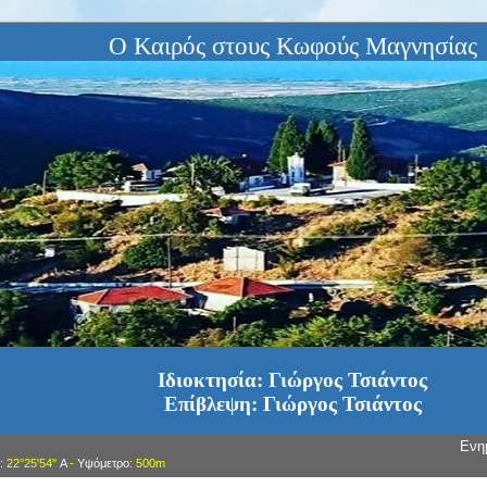
Ο Καιρός στους Κωφούς Μαγνησίας
Ιδιοκτησία: Γιώργος Τσιάντος
Επίβλεψη: Γιώργος Τσιάντος
Ενη
: 22°25'54"
Α
-
Υψόμετρο
: 500m