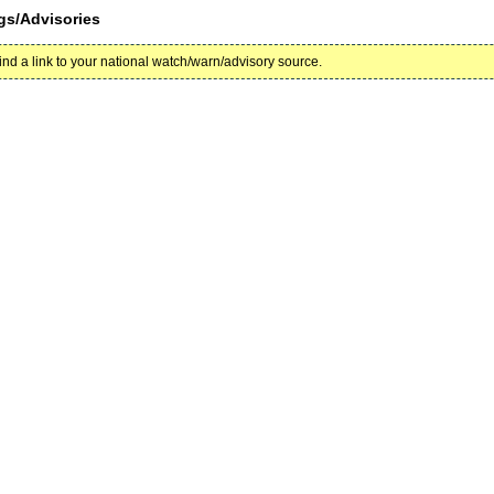
gs/Advisories
find a link to your national watch/warn/advisory source.