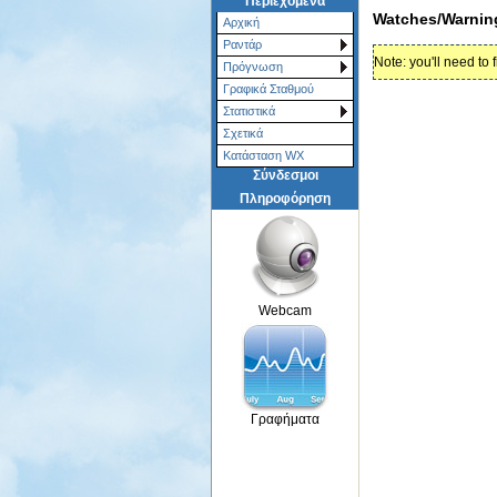
Περιεχόμενα
Watches/Warnin
Αρχική
Ραντάρ
Note: you'll need to 
Πρόγνωση
Γραφικά Σταθμού
Στατιστικά
Σχετικά
Κατάσταση WX
Σύνδεσμοι
Πληροφόρηση
Webcam
Γραφήματα