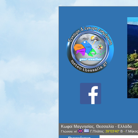
Κωφοί Μαγνησίας, Θεσσαλία - Ελλάδα
Γ.Πλάτος
: 39°03'40"
Β
-
Γ.Μήκος
Γλώσσα: el