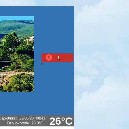
1
s
26°C
μερώθηκε
:
22/06/23
08:41
Θερμοκρασία:
26.3°C