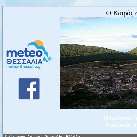
Ο Καιρός 
Ιδιοκτησία
Φιλοξενία: 
Καλλιπεύκη Λάρισας, Θεσσαλία - Ελλάδα