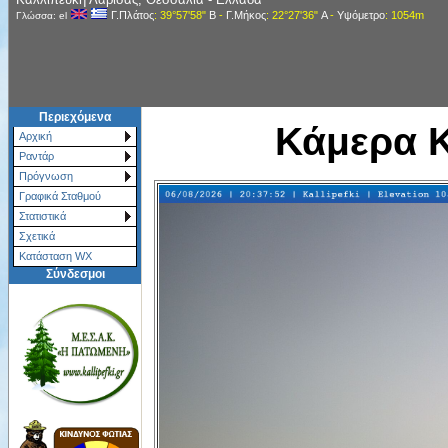
Γ.Πλάτος
: 39°57'58"
Β
-
Γ.Μήκος
: 22°27'36"
Α
-
Υψόμετρο
: 1054m
Γλώσσα: el
Περιεχόμενα
Κάμερα 
Αρχική
Ραντάρ
Πρόγνωση
Γραφικά Σταθμού
Στατιστικά
Σχετικά
Κατάσταση WX
Σύνδεσμοι