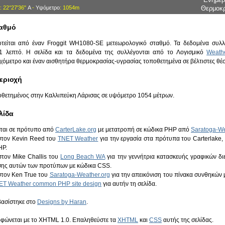
: 22°27'36"
Α
-
Υψόμετρο
: 1054m
Θερμοκ
ταθμό
είται από έναν Froggit WH1080-SE μετεωρολογικό σταθμό. Τα δεδομένα συλλέ
 1 λεπτό. Η σελίδα και τα δεδομένα της συλλέγονται από το Λογισμικό
Weathe
χόμετρο και έναν αισθητήρα θερμοκρασίας-υγρασίας τοποθετημένα σε βέλτιστες θέσ
Περιοχή
οθετημένος στην Καλλιπεύκη Λάρισας σε υψόμετρο 1054 μέτρων.
λίδα
εται σε πρότυπο από
CarterLake.org
με μετατροπή σε κώδικα PHP από
Saratoga-We
 στον Kevin Reed του
TNET Weather
για την εργασία στα πρότυπα του Carterlake, κ
HP.
στον Mike Challis του
Long Beach WA
για την γεννήτρια κατασκευής γραφικών δ
ης αυτών των προτύπων με κώδικα CSS.
στον Ken True του
Saratoga-Weather.org
για την απεικόνιση του πίνακα συνθηκών μ
ET Weather common PHP site design
για αυτήν τη σελίδα.
βασίστηκε στο
Designs by Haran
.
ρφώνεται με το XHTML 1.0. Επαληθεύστε τα
XHTML
και
CSS
αυτής της σελίδας.