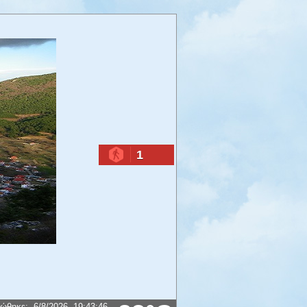
1
ρώθηκε
:
6/8/2026
19:43:46