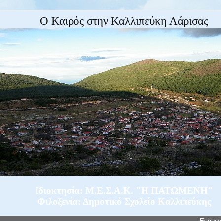
Ο Καιρός στην Καλλιπεύκη Λάρισας
Ιδιοκτησία: Μ.Ε.Σ.Α.Κ. "Η ΠΑΤΩΜΕΝΗ"
Φιλοξενία: Δημοτικό Σχολείο Καλλιπεύκης
Ενημε