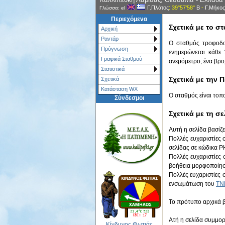
Γ.Πλάτος
: 39°57'58"
Β
-
Γ.Μήκος
Γλώσσα: el
Περιεχόμενα
Σχετικά με το σ
Αρχική
Ραντάρ
Ο σταθμός τροφοδοτ
Πρόγνωση
ενημερώνεται κάθε
Γραφικά Σταθμού
ανεμόμετρο, ένα βρο
Στατιστικά
Σχετικά με την 
Σχετικά
Κατάσταση WX
Ο σταθμός είναι τοπ
Σύνδεσμοι
Σχετικά με τη σε
Αυτή η σελίδα βασίζ
Πολλές ευχαριστίες
σελίδας σε κώδικα P
Πολλές ευχαριστίες 
βοήθεια μορφοποίησ
Πολλές ευχαριστίες 
ενσωμάτωση του
TN
Το πρότυπο αρχικά 
Ατή η σελίδα συμμο
Κίνδυνος Φωτιάς