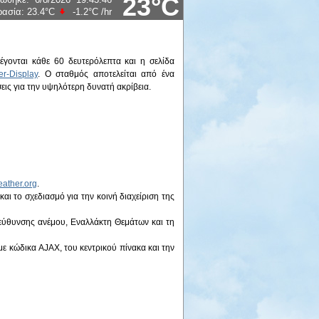
23°C
ρασία:
23.4°C
-1.2°C
/hr
γονται κάθε 60 δευτερόλεπτα και η σελίδα
r-Display
. Ο σταθμός αποτελείται από ένα
εις για την υψηλότερη δυνατή ακρίβεια.
ather.org
.
αι το σχεδιασμό για την κοινή διαχείριση της
ιεύθυνσης ανέμου, Εναλλάκτη Θεμάτων και τη
ε κώδικα AJAX, του κεντρικού πίνακα και την