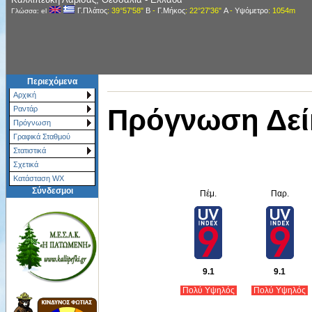
Γ.Πλάτος
: 39°57'58"
Β
-
Γ.Μήκος
: 22°27'36"
Α
-
Υψόμετρο
: 1054m
Γλώσσα: el
Περιεχόμενα
Αρχική
Πρόγνωση Δεί
Ραντάρ
Πρόγνωση
Γραφικά Σταθμού
Στατιστικά
Σχετικά
Κατάσταση WX
Σύνδεσμοι
Πέμ.
Παρ.
9.1
9.1
Πολύ Υψηλός
Πολύ Υψηλός