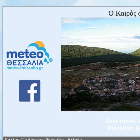
Ο Καιρός 
Ιδιοκτησία
Φιλοξενία: 
Καλλιπεύκη Λάρισας, Θεσσαλία - Ελλάδα