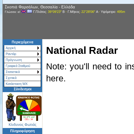
Σκοπιά Φαρσάλων, Θεσσαλία - Ελλάδα
Γ.Πλάτος
: 39°09'23"
Β
-
Γ.Μήκος
: 22°28'06"
Α
-
Υψόμετρο
: 495m
Γλώσσα: el
Περιεχόμενα
National Radar
Αρχική
Ραντάρ
Πρόγνωση
Note: you'll need to in
Γραφικά Σταθμού
Στατιστικά
here.
Σχετικά
Κατάσταση WX
Σύνδεσμοι
Κίνδυνος Φωτιάς
Πληροφόρηση