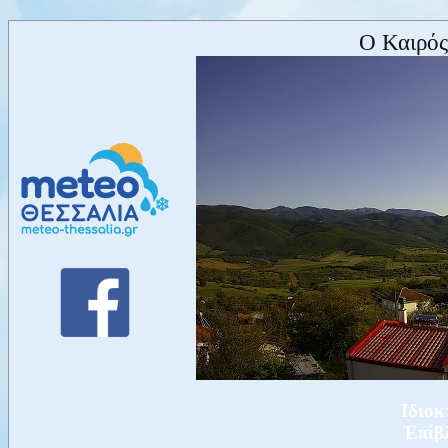
Ο Καιρός
Ιδιοκ
Επίβ