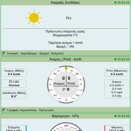
Καιρικές Συνθήκες
16:24:34
Dry.
Πρόγνωση επόμενης ώρας:
Θερμοκρασία
0
°C
Ταχύτητα ανέμου
0
km/h
Βροχή
0%
Ιστορικό
- Aεροδρόμιο
- Σεισμοί
- Αστραπή
Ανεμος | Ριπή - km/h
16:24:34
Β
Ανεμος (Μέση)
Ριπή (Μέγιστος)
ΒΒΔ
ΒΒΑ
0.0 km/h
ΒΔ
ΒA
0.0 km/h
0
0
ΔΒΔ
AΒA
0 Bft
Ανεμος
Ανεμος
Ριπή
Δ
E
Απνοια
0.0 km/h =
0.0 m/s
0°
Β
ΔΝΔ
ANA
0.0 mph
Διεύθυνση (Μέση)
ΝΔ
NA
0.0 kts
Β 0°
ΝΝΔ
NNA
N
Γραφικές παραστάσεις
- Πρόγνωση
Βαρόμετρο - hPa
16:24:34
1000
Ελάχιστη
Μέγιστος
997
1003
994
1006
1010.4 hPa
1012.3 hPa
991
1009