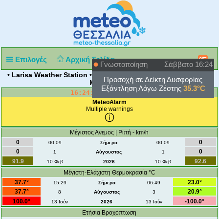
Επιλογές
Αρχική Σελίδα
°F
Γνωστοποίηση
Σάββατο 16:24
• Larisa Weather Station • Ιδιοκτησία - Eπίβλεψη: Βησσαρίων
Προσοχή σε Δείκτη Δυσφορίας
Μπακάλης •
Εξάντληση Λόγω Ζέστης
35.3°C
16:24:50
Σάβ 8 Αυγ 2026
MeteoAlarm
Multiple warnings
Μέγιστος Ανεμος | Ριπή - km/h
0
0
00:09
Σήμερα
00:09
0
0
1
Αύγουστος
1
91.9
92.6
10 Φεβ
2026
10 Φεβ
Μέγιστη-Ελάχιστη Θερμοκρασία °C
37.7°
23.0°
15:29
Σήμερα
06:49
37.7°
20.9°
8
Αύγουστος
3
100.0°
-100.0°
13 Ιούν
2026
13 Ιούν
Ετήσια Βροχόπτωση