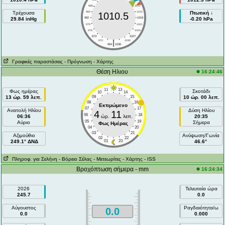
988
1012
Τρέχουσα
985
1015
Πτωτική ↓
1010.5
29.84 inHg
982
1018
-0.20 hPa
979
1021
976
1024
973
1027
|
970
1030
964
1036
Γραφικές παραστάσεις
- Πρόγνωση
- Χάρτης
Θέση Ηλιου
16:24:46
11
13
Φως ημέρας
Σκοτάδι
10
14
13 ώρ. 59 λεπ.
09
15
10 ώρ. 00 λεπ.
08
16
Εκτιμώμενο
07
17
Ανατολή Ηλίου
Δύση Ηλίου
4
11
06
18
06:36
ώρ.
λεπ.
20:35
05
19
Αύριο
Σήμερα
Φως Ημέρας
04
20
03
21
Aζιμούθιο
Ανύψωση/Γωνία
02
22
249.1° ΔΝΔ
01
23
46.6°
Πληροφ. για Σελήνη
- Βόρειο Σέλας
- Μετεωρίτες
- Χάρτης
- ISS
Βροχόπτωση σήμερα - mm
16:24:34
2026
Τελευταία ώρα
245.7
0.0
Αύγουστος
Ραγδαιότητα/ω
0.0
0.0
0.000