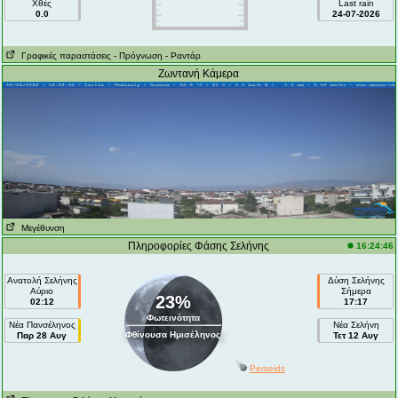
Χθές
Last rain
0.0
24-07-2026
Γραφικές παραστάσεις
- Πρόγνωση
- Ραντάρ
Ζωντανή Κάμερα
Μεγέθυνση
Πληροφορίες Φάσης Σελήνης
16:24:46
Ανατολή Σελήνης
Δύση Σελήνης
Αύριο
Σήμερα
23%
02:12
17:17
Φωτεινότητα
Νέα Πανσέληνος
Νέα Σελήνη
Φθίνουσα Ημισέληνος
Παρ 28 Αυγ
Τετ 12 Αυγ
Perseids