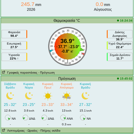
245.7
0.0
mm
mm
2026
Αύγουστος
Θερμοκρασία °C
16:24:34
30
29
31
Φαρενάιτ
Δείκτης
28
32
98.4°
Δυσφορίας
27
33
26
36.9°
34
36.9°
25
35
Εσωτερική
Υγρό Θεμόμετρο
↑
37.7°
↓
23.0°
24
36
27.5°
22.4°
23
37
-0.8°
22
38
Υγρασία
Σημείο Δρόσου
21
39
22% ↑
11.7°
20
40
|
19
41
18
42
Γραφικές παραστάσεις
- Πρόγνωση
Πρόγνωση
15:45:02
Σάββατο
Κυριακή
Κυριακή
Κυριακή
Κυριακή
Βράδυ
Νύχτα
Πρωί
Απόγευμα
Βράδυ
25
32°
23
25°
23
33°
33
34°
27
32°
-
-
-
-
-
12.6
3.6
4.3
13
15.1
km/h
km/h
km/h
km/h
km/h
NA
ΔΝΔ
ΔΝΔ
ANA
NA
-
-
-
0.3
-
mm
Λεπτομέρειες
- Ωριαίος
- Πλήρης σελίδα